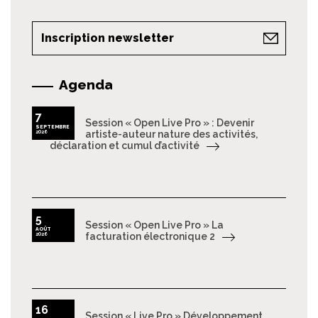
Inscription newsletter
Agenda
7
Session « Open Live Pro » : Devenir
SEPTEMBRE
2026
artiste-auteur nature des activités,
déclaration et cumul d’activité
5
Session « Open Live Pro » La
AOÛT
2026
facturation électronique 2
16
Session « Live Pro » Développement