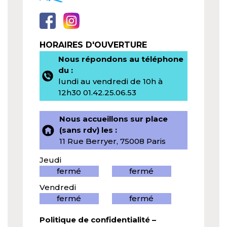
HORAIRES D'OUVERTURE
Nous répondons au téléphone
du :
lundi au vendredi de 10h à
12h30 01.42.25.06.53
Nous accueillons sur place
(sans rdv) les :
11 Rue Berryer, 75008 Paris
Jeudi
fermé
fermé
Vendredi
fermé
fermé
Politique de confidentialité
–