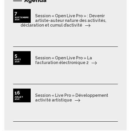
Agenda
7
Session « Open Live Pro » : Devenir
SEPTEMBRE
2026
artiste-auteur nature des activités,
déclaration et cumul d’activité
5
Session « Open Live Pro » La
AOÛT
2026
facturation électronique 2
16
Session « Live Pro » Développement
JUILLET
2026
activité artistique