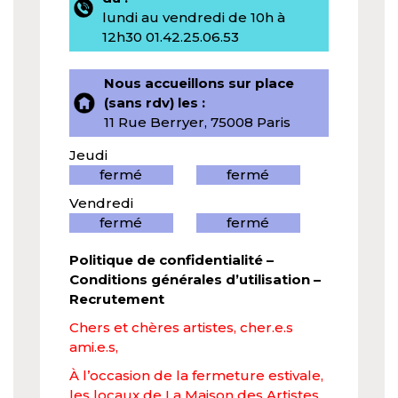
lundi au vendredi de 10h à
12h30 01.42.25.06.53
Nous accueillons sur place
(sans rdv) les :
11 Rue Berryer, 75008 Paris
Jeudi
fermé
fermé
Vendredi
fermé
fermé
Politique de confidentialité
–
Conditions générales d’utilisation
–
Recrutement
Chers et chères artistes, cher.e.s
ami.e.s,
À l’occasion de la fermeture estivale,
les locaux de La Maison des Artistes