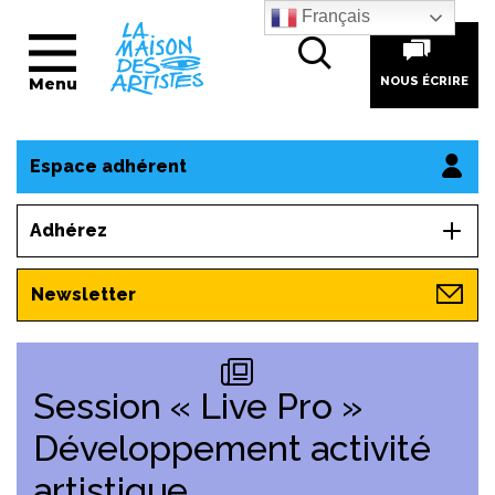
Français
Menu
NOUS ÉCRIRE
Espace adhérent
Adhérez
Newsletter
Session « Live Pro »
Développement activité
artistique