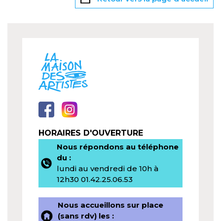
HORAIRES D'OUVERTURE
Nous répondons au téléphone
du :
lundi au vendredi de 10h à
12h30 01.42.25.06.53
Nous accueillons sur place
(sans rdv) les :