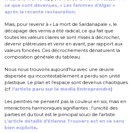
ce que sont devenues, « Les femmes d’Alger »
après la récente restauration.
Mais, pour revenir à « La mort de Sardanapale », le
décapage des vernis a été radical, ce qui fait que
toutes les valeurs claires se sont mises à décrocher,
devenir plâtreuses et venir en avant, par rapport aux
valeurs foncées. Ces décrochements dénaturent la
composition générale du tableau.
Nous nous trouvons aujourd’hui avec une œuvre
dispersée qui incontestablement a perdu son unité
plastique. Le plan et l’espace sont devenus chaotiques.
(cf.
l’article paru sur le media Entreprendre
)
Les peintres ne pensent pas la couleur en soi, mais en
interactions harmoniques signifiantes : l’unicité des
parties et du tout est le principal souci de l’artiste.
L’article détaillé d’Etienne Trouvers est en ce sens
bien explicite
.