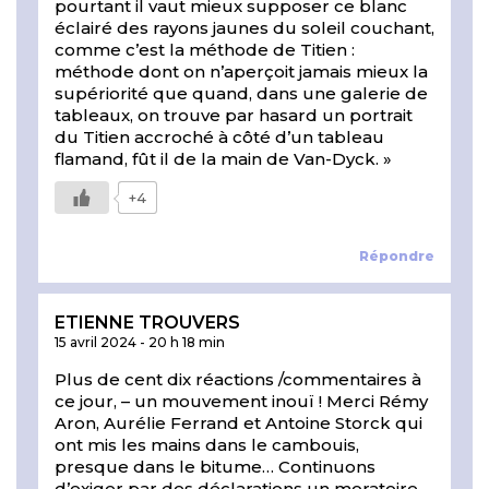
pourtant il vaut mieux supposer ce blanc
éclairé des rayons jaunes du soleil couchant,
comme c’est la méthode de Titien :
méthode dont on n’aperçoit jamais mieux la
supériorité que quand, dans une galerie de
tableaux, on trouve par hasard un portrait
du Titien accroché à côté d’un tableau
flamand, fût il de la main de Van-Dyck. »
+4
Répondre
ETIENNE TROUVERS
15 avril 2024
-
20 h 18 min
Plus de cent dix réactions /commentaires à
ce jour, – un mouvement inouï ! Merci Rémy
Aron, Aurélie Ferrand et Antoine Storck qui
ont mis les mains dans le cambouis,
presque dans le bitume… Continuons
d’exiger par des déclarations un moratoire