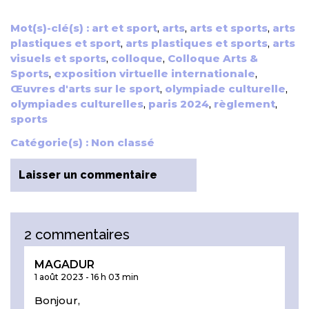
Mot(s)-clé(s) :
art et sport
,
arts
,
arts et sports
,
arts
plastiques et sport
,
arts plastiques et sports
,
arts
visuels et sports
,
colloque
,
Colloque Arts &
Sports
,
exposition virtuelle internationale
,
Œuvres d'arts sur le sport
,
olympiade culturelle
,
olympiades culturelles
,
paris 2024
,
règlement
,
sports
Catégorie(s) :
Non classé
Laisser un commentaire
2 commentaires
MAGADUR
1 août 2023
-
16 h 03 min
Bonjour,