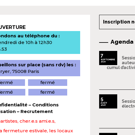
Inscription 
OUVERTURE
ndons au téléphone du :
Agenda
endredi de 10h à 12h30
6.53
7
Sessio
SEPTEMBRE
2026
auteur
illons sur place (sans rdv) les :
cumul d’activ
ryer, 75008 Paris
fermé
fermé
fermé
fermé
5
Sessio
AOÛT
fidentialité
–
Conditions
2026
électr
isation
–
Recrutement
rtistes, cher.e.s ami.e.s,
la fermeture estivale, les locaux