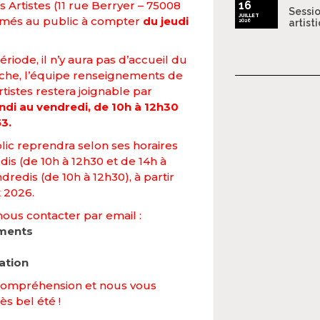
 Artistes (11 rue Berryer – 75008
16
Sessio
JUILLET
ermés au public à compter
du jeudi
2026
artist
riode, il n’y aura pas d’accueil du
nche, l’équipe renseignements de
tistes restera joignable par
ndi au vendredi, de 10h à 12h30
53.
lic reprendra selon ses horaires
udis (de 10h à 12h30 et de 14h à
dredis (de 10h à 12h30), à partir
t 2026.
nous contacter par email :
ements
ation
compréhension et nous vous
ès bel été !