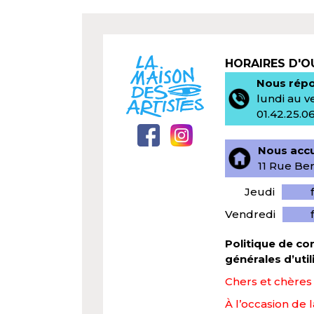
HORAIRES D'
Nous répo
lundi au v
01.42.25.0
Nous accue
11 Rue Ber
Jeudi
Vendredi
Politique de con
générales d’util
Chers et chères a
À l’occasion de 