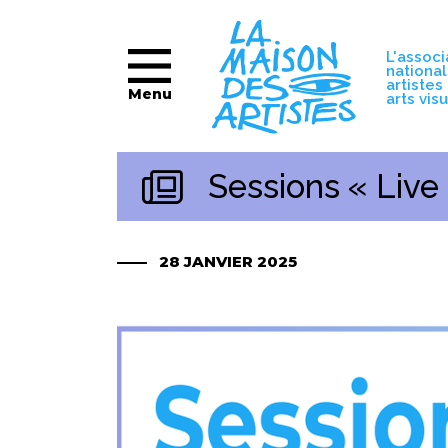
L'associ
nationa
artistes
Menu
arts vis
Sessions « Live
28 JANVIER 2025