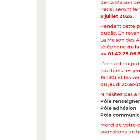
de La Maison des
Paris) seront f
9 juillet 2026.
Pendant cette pé
public. En reva
La Maison des Ar
téléphone
du lu
au 01.42.25.06.
L’accueil du pub
habituels les je
16h30) et les ven
du jeudi 20 aoû
N’hésitez pas à 
Pôle renseign
Pôle adhésion
Pôle communic
Merci de votre 
souhaitons un tr