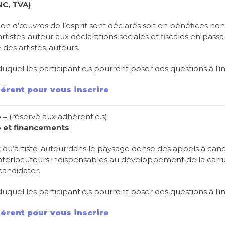
NC, TVA)
ation d’œuvres de l’esprit sont déclarés soit en bénéfices 
artistes-auteur aux déclarations sociales et fiscales en passa
é des artistes-auteurs.
duquel les participant.e.s pourront poser des questions à l’i
érent pour vous inscrire
 –
(réservé aux adhérent.e.s)
o et financements
tant qu’artiste-auteur dans le paysage dense des appels à can
nterlocuteurs indispensables au développement de la carrièr
candidater.
duquel les participant.e.s pourront poser des questions à l’i
érent pour vous inscrire