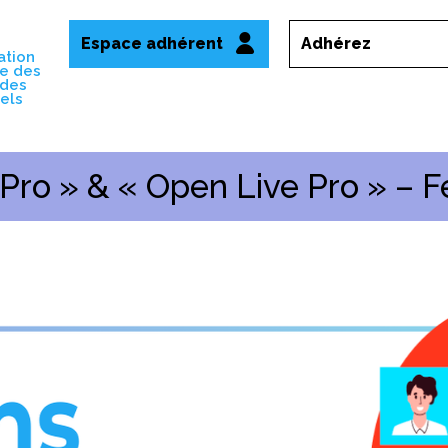
Espace adhérent
Adhérez
ation
le des
 des
uels
 Pro » & « Open Live Pro » – F