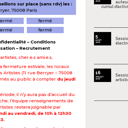
2026
auteur
illons sur place (sans rdv) les :
cumul d’activ
ryer, 75008 Paris
fermé
fermé
fermé
fermé
5
Sessio
AOÛT
fidentialité
–
Conditions
2026
électr
isation
–
Recrutement
rtistes, cher.e.s ami.e.s,
la fermeture estivale, les locaux
 Artistes (11 rue Berryer – 75008
16
Sessio
JUILLET
ermés au public à compter
du jeudi
2026
artist
riode, il n’y aura pas d’accueil du
nche, l’équipe renseignements de
tistes restera joignable par
ndi au vendredi, de 10h à 12h30
53.