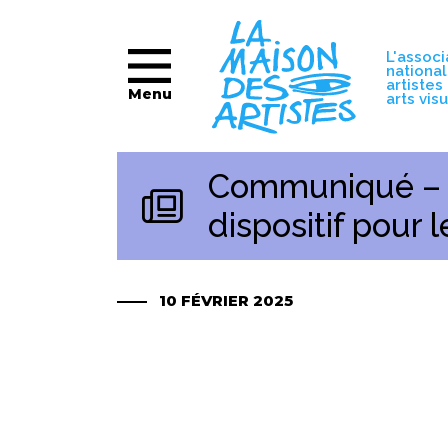
L'associ
nationa
artistes
Menu
arts vis
Communiqué – PL
dispositif pour 
10 FÉVRIER 2025