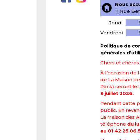
Nous accue
11 Rue Ber
Jeudi
Vendredi
Politique de con
générales d’util
Chers et chères a
À l’occasion de 
de La Maison des
Paris) seront f
9 juillet 2026.
Pendant cette pé
public. En reva
La Maison des Ar
téléphone
du lu
au 01.42.25.06.