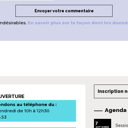
indésirables.
En savoir plus sur la façon dont les don
Inscription 
OUVERTURE
ndons au téléphone du :
Agenda
endredi de 10h à 12h30
6.53
7
Sessio
SEPTEMBRE