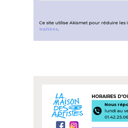
Ce site utilise Akismet pour réduire les 
traitées
.
HORAIRES D'
Nous répo
lundi au v
01.42.25.0