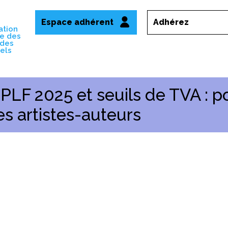
Espace adhérent
Adhérez
ation
le des
 des
uels
F 2025 et seuils de TVA : po
les artistes-auteurs