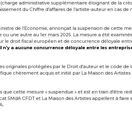
rs (charge administrative supplémentaire éloignant de la c
issement du Chiffre d’affaires de l’artiste-auteur en cas de 
inistre de l’Economie, annonçait la suspension de cette mesu
 ou une autre au 1er mars 2025. La mesure a été examinée 
sur le droit fiscal européen et de concurrence déloyale entr
 il n’y a aucune concurrence déloyale entre les entrepris
s originales protégées par le Droit d’auteur et le code de la
cifique chèrement acquis et initié par La Maison des Artist
rs que cette mesure « suspendue » et est en train d’être re
at SMdA CFDT et La Maison des Artistes appellent à faire sort
A.