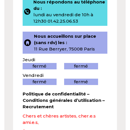
Nous répondons au téléphone
du :
lundi au vendredi de 10h à
12h30 01.42.25.06.53
Nous accueillons sur place
(sans rdv) les :
11 Rue Berryer, 75008 Paris
Jeudi
fermé
fermé
Vendredi
fermé
fermé
Politique de confidentialité
–
Conditions générales d’utilisation
–
Recrutement
Chers et chères artistes, cher.e.s
ami.e.s,