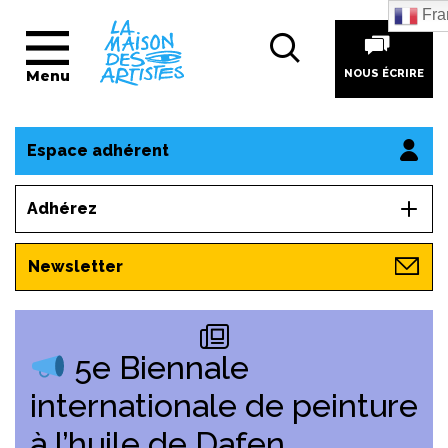
Fra
Menu
NOUS ÉCRIRE
Espace adhérent
Adhérez
Newsletter
5e Biennale
internationale de peinture
à l’huile de Dafen,