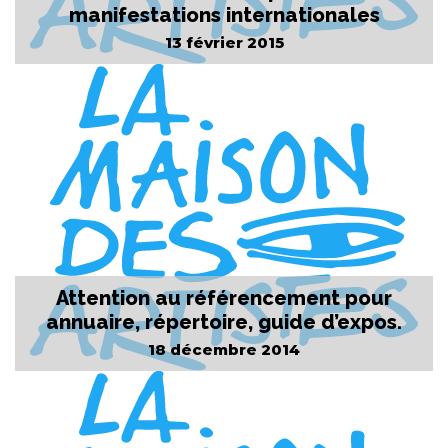
manifestations internationales
13 février 2015
Attention au référencement pour
annuaire, répertoire, guide d’expos.
18 décembre 2014