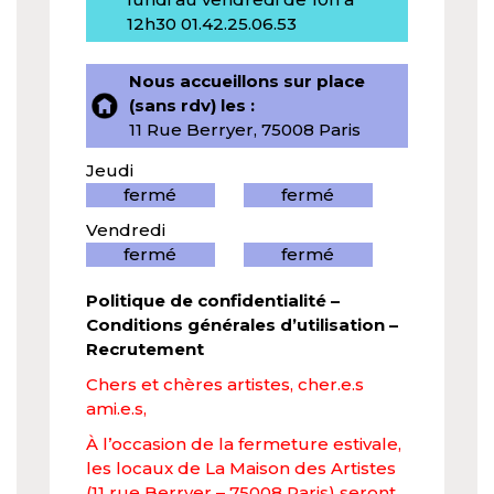
12h30 01.42.25.06.53
Nous accueillons sur place
(sans rdv) les :
11 Rue Berryer, 75008 Paris
Jeudi
fermé
fermé
Vendredi
fermé
fermé
Politique de confidentialité
–
Conditions générales d’utilisation
–
Recrutement
Chers et chères artistes, cher.e.s
ami.e.s,
À l’occasion de la fermeture estivale,
les locaux de La Maison des Artistes
(11 rue Berryer – 75008 Paris) seront