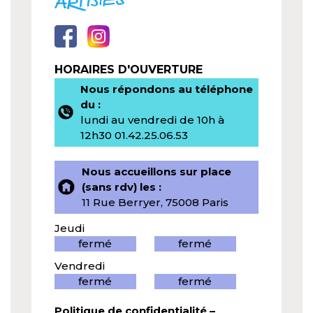
HORAIRES D'OUVERTURE
Nous répondons au téléphone
du :
lundi au vendredi de 10h à
12h30 01.42.25.06.53
Nous accueillons sur place
(sans rdv) les :
11 Rue Berryer, 75008 Paris
Jeudi
fermé
fermé
Vendredi
fermé
fermé
Politique de confidentialité
–