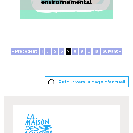
environnemental
« Précédent
1
…
5
6
7
8
9
…
18
Suivant »
Retour vers la page d'accueil