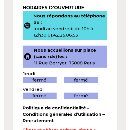
HORAIRES D'OUVERTURE
Nous répondons au téléphone
du :
lundi au vendredi de 10h à
12h30 01.42.25.06.53
Nous accueillons sur place
(sans rdv) les :
11 Rue Berryer, 75008 Paris
Jeudi
fermé
fermé
Vendredi
fermé
fermé
Politique de confidentialité
–
Conditions générales d’utilisation
–
Recrutement
Chers et chères artistes, cher.e.s