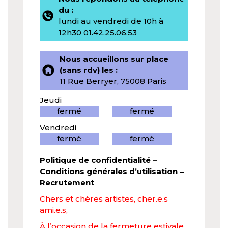
du :
lundi au vendredi de 10h à
12h30 01.42.25.06.53
Nous accueillons sur place
(sans rdv) les :
11 Rue Berryer, 75008 Paris
Jeudi
fermé
fermé
Vendredi
fermé
fermé
Politique de confidentialité
–
Conditions générales d’utilisation
–
Recrutement
Chers et chères artistes, cher.e.s
ami.e.s,
À l’occasion de la fermeture estivale,