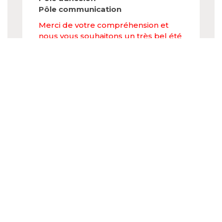
Pôle communication
Merci de votre compréhension et
nous vous souhaitons un très bel été
!
L’équipe de La Maison des Artistes
Inscription newsletter
Agenda
7
Session « Open Live Pro » : Devenir
SEPTEMBRE
2026
artiste-auteur nature des activités,
déclaration et cumul d’activité